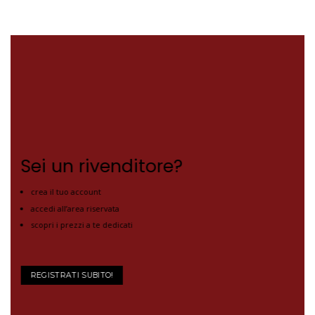
Sei un rivenditore?
crea il tuo account
accedi all’area riservata
scopri i prezzi a te dedicati
REGISTRATI SUBITO!