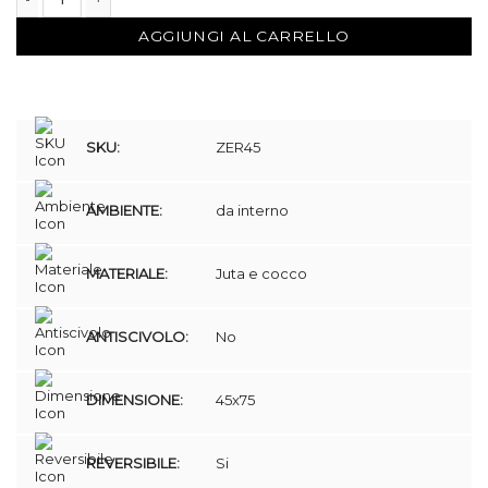
Zerbino in Corda di juta con inserto in cocco sbiancato quantità
AGGIUNGI AL CARRELLO
SKU:
ZER45
AMBIENTE:
da interno
MATERIALE:
Juta e cocco
ANTISCIVOLO:
No
DIMENSIONE:
45x75
REVERSIBILE:
Si