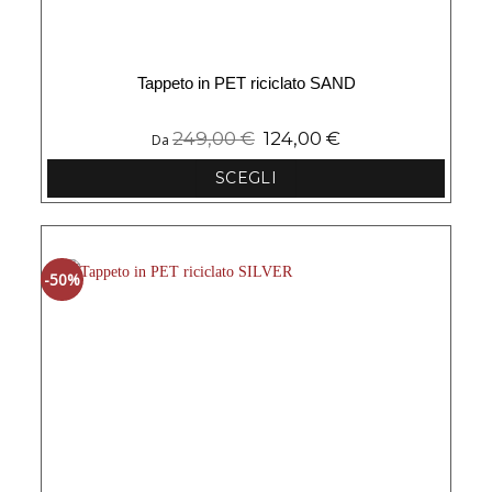
Tappeto in PET riciclato SAND
249,00
€
124,00
€
Da
SCEGLI
Questo
prodotto
ha
più
-50%
varianti.
Le
opzioni
possono
essere
scelte
nella
pagina
del
prodotto