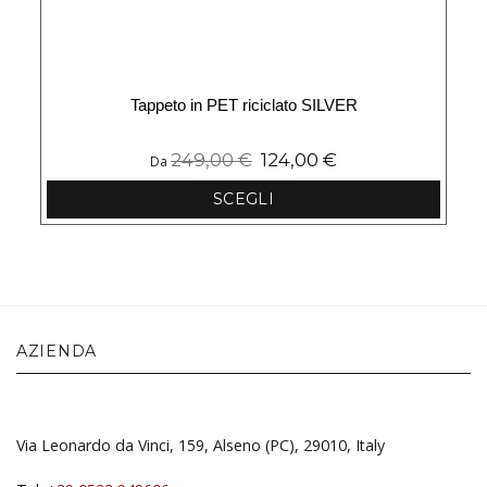
Tappeto in PET riciclato SILVER
249,00
€
124,00
€
Da
SCEGLI
Questo
prodotto
ha
più
varianti.
Le
AZIENDA
opzioni
possono
essere
scelte
nella
Via Leonardo da Vinci, 159, Alseno (PC), 29010, Italy
pagina
del