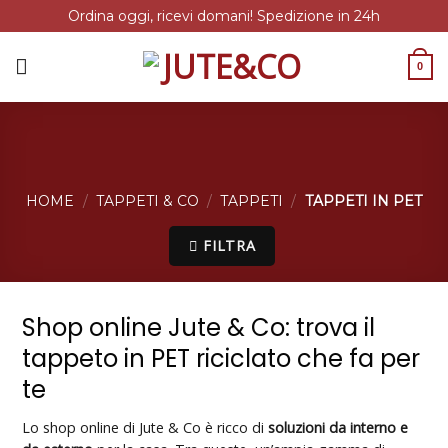
Ordina oggi, ricevi domani! Spedizione in 24h
Salta
ai
0
contenuti
HOME
/
TAPPETI & CO
/
TAPPETI
/
TAPPETI IN PET
FILTRA
Shop online Jute & Co: trova il
tappeto in PET riciclato che fa per
te
Lo shop online di Jute & Co è ricco di
soluzioni da interno e