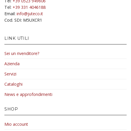
Tel:
+39 0523 949606
prodotto
Tel:
+39 331 4046188
Email:
info@juteco.it
Cod. SDI: M5UXCR1
LINK UTILI
Sei un rivenditore?
Azienda
Servizi
Cataloghi
News e approfondimenti
SHOP
Mio account