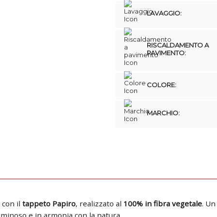
LAVAGGIO:
RISCALDAMENTO A
PAVIMENTO:
COLORE:
MARCHIO:
 con il
tappeto Papiro
, realizzato al
100% in fibra vegetale
. Un
uminoso e in armonia con la natura.