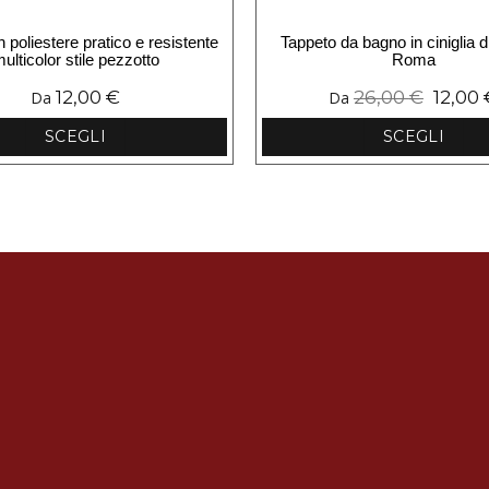
n poliestere pratico e resistente
Tappeto da bagno in ciniglia d
ulticolor stile pezzotto
Roma
12,00
€
26,00
€
12,00
Da
Da
SCEGLI
SCEGLI
Questo
Questo
prodotto
prodotto
ha
ha
più
più
varianti.
varianti.
Le
Le
opzioni
opzioni
possono
possono
essere
essere
scelte
scelte
nella
nella
pagina
pagina
del
del
prodotto
prodotto