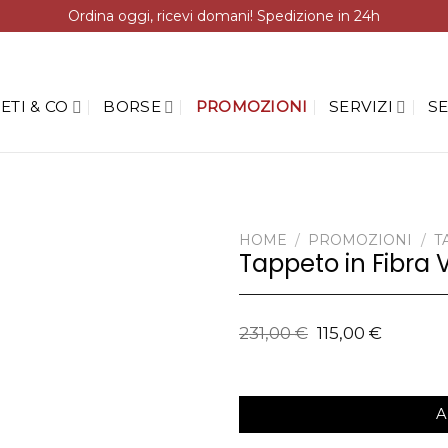
Ordina oggi, ricevi domani! Spedizione in 24h
ETI & CO
BORSE
PROMOZIONI
SERVIZI
SE
HOME
/
PROMOZIONI
/
T
Tappeto in Fibra 
231,00
€
115,00
€
A