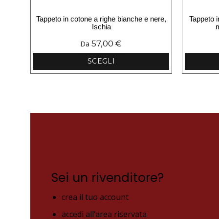
Tappeto in cotone a righe bianche e nere,
Tappeto i
Ischia
m
57,00
€
Da
SCEGLI
Questo
prodotto
ha
più
varianti.
Le
opzioni
possono
essere
scelte
Sei un rivenditore?
nella
pagina
crea il tuo account
del
prodotto
accedi all’area riservata