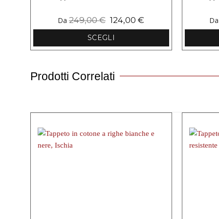
249,00
€
124,00
€
Da
D
SCEGLI
Questo
prodotto
ha
Prodotti Correlati
più
varianti.
Le
opzioni
possono
essere
scelte
nella
pagina
del
prodotto