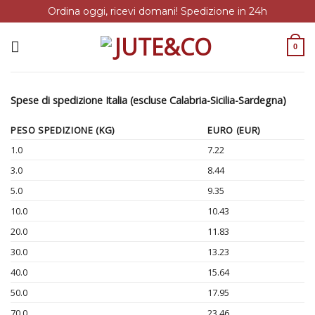
Ordina oggi, ricevi domani! Spedizione in 24h
Salta
ai
0
contenuti
Spese di spedizione Italia (escluse Calabria-Sicilia-Sardegna)
PESO SPEDIZIONE (KG)
EURO (EUR)
1.0
7.22
3.0
8.44
5.0
9.35
10.0
10.43
20.0
11.83
30.0
13.23
40.0
15.64
50.0
17.95
70.0
23.46