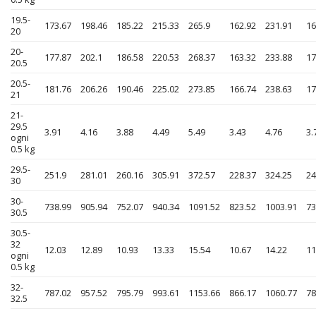
19.5-
173.67
198.46
185.22
215.33
265.9
162.92
231.91
16
20
20-
177.87
202.1
186.58
220.53
268.37
163.32
233.88
17
20.5
20.5-
181.76
206.26
190.46
225.02
273.85
166.74
238.63
17
21
21-
29.5
3.91
4.16
3.88
4.49
5.49
3.43
4.76
3.
ogni
0.5 kg
29.5-
251.9
281.01
260.16
305.91
372.57
228.37
324.25
24
30
30-
738.99
905.94
752.07
940.34
1091.52
823.52
1003.91
73
30.5
30.5-
32
12.03
12.89
10.93
13.33
15.54
10.67
14.22
11
ogni
0.5 kg
32-
787.02
957.52
795.79
993.61
1153.66
866.17
1060.77
78
32.5