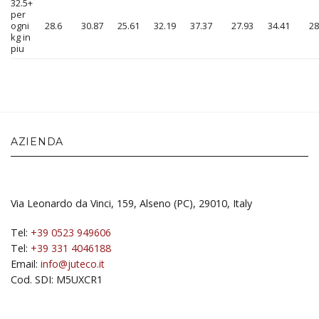
32.5+
per
ogni
28.6
30.87
25.61
32.19
37.37
27.93
34.41
28
kg in
piu
AZIENDA
Via Leonardo da Vinci, 159, Alseno (PC), 29010, Italy
Tel:
+39 0523 949606
Tel:
+39 331 4046188
Email:
info@juteco.it
Cod. SDI: M5UXCR1