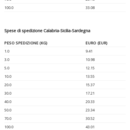
100.0
33.08
Spese di spedizione Calabria-Sicilia-Sardegna
PESO SPEDIZIONE (KG)
EURO (EUR)
1.0
9.41
3.0
10.98
5.0
12.15
10.0
13.55
20.0
15.37
30.0
17.21
40.0
20.33
50.0
23.34
70.0
30.52
100.0
43.01