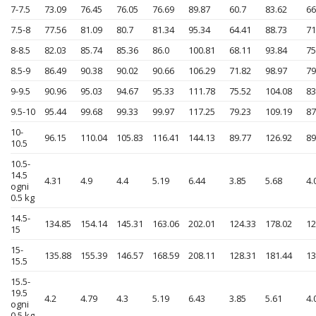
7-7.5
73.09
76.45
76.05
76.69
89.87
60.7
83.62
66
7.5-8
77.56
81.09
80.7
81.34
95.34
64.41
88.73
71
8-8.5
82.03
85.74
85.36
86.0
100.81
68.11
93.84
75
8.5-9
86.49
90.38
90.02
90.66
106.29
71.82
98.97
79
9-9.5
90.96
95.03
94.67
95.33
111.78
75.52
104.08
83
9.5-10
95.44
99.68
99.33
99.97
117.25
79.23
109.19
87
10-
96.15
110.04
105.83
116.41
144.13
89.77
126.92
89
10.5
10.5-
14.5
4.31
4.9
4.4
5.19
6.44
3.85
5.68
4.
ogni
0.5 kg
14.5-
134.85
154.14
145.31
163.06
202.01
124.33
178.02
12
15
15-
135.88
155.39
146.57
168.59
208.11
128.31
181.44
13
15.5
15.5-
19.5
4.2
4.79
4.3
5.19
6.43
3.85
5.61
4.
ogni
0.5 kg