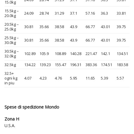
15.0kg
15.5kg –
24.09
28.74
31.29
37.1
57.16
36.3
33.81
20.0kg
20.5kg –
30.81
35.66
38.58
43.9
66.77
43.01
39.75
25.0kg
25.5kg –
30.81
35.66
38.58
43.9
66.77
43.01
39.75
30.0kg
30.5kg –
102.89
105.9
108.89
140.28
221.47
142.1
134.51
32.0kg
32.5kg
134.22
139.23
155.47
196.31
383.36
174.51
183.58
32.5+
ogni kg
4.07
4.23
4.76
5.95
11.65
5.39
5.57
in piu
Spese di spedizione Mondo
Zona H
U.S.A.