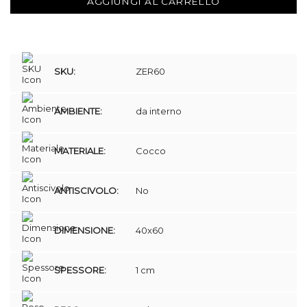
AGGIUNGI AL CARRELLO
SKU:
ZER60
AMBIENTE:
da interno
MATERIALE:
Cocco
ANTISCIVOLO:
No
DIMENSIONE:
40x60
SPESSORE:
1 cm