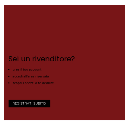
Sei un rivenditore?
crea il tuo account
accedi all’area riservata
scopri i prezzi a te dedicati
REGISTRATI SUBITO!