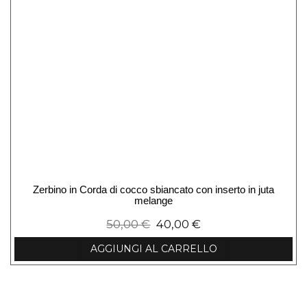
Zerbino in Corda di cocco sbiancato con inserto in juta
melange
50,00
€
40,00
€
AGGIUNGI AL CARRELLO