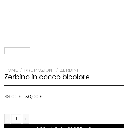
HOME
/
PROMOZIONI
/
ZERBINI
Zerbino in cocco bicolore
38,00
€
30,00
€
Zerbino in cocco bicolore quantità