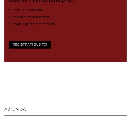
crea il tuo account
accedi all’area riservata
scopri i prezzi a te dedicati
REGISTRATI SUBITO!
AZIENDA