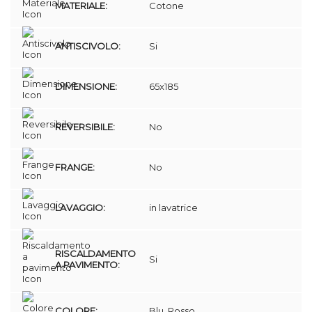
MATERIALE:
Cotone
ANTISCIVOLO:
Si
DIMENSIONE:
65x185
REVERSIBILE:
No
FRANGE:
No
LAVAGGIO:
in lavatrice
RISCALDAMENTO
Si
A PAVIMENTO:
COLORE:
Blu, Rosso