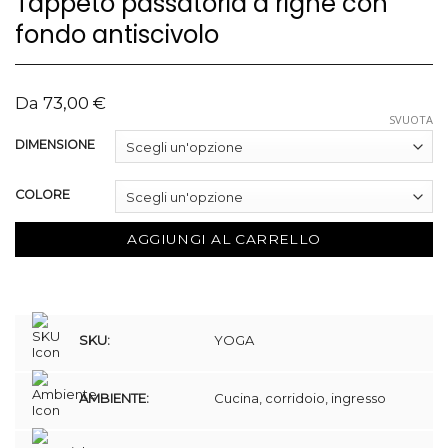
Tappeto passatoria a righe con
fondo antiscivolo
Da
73,00
€
SVUOTA
DIMENSIONE
COLORE
AGGIUNGI AL CARRELLO
SKU:
YOGA
AMBIENTE:
Cucina, corridoio, ingresso