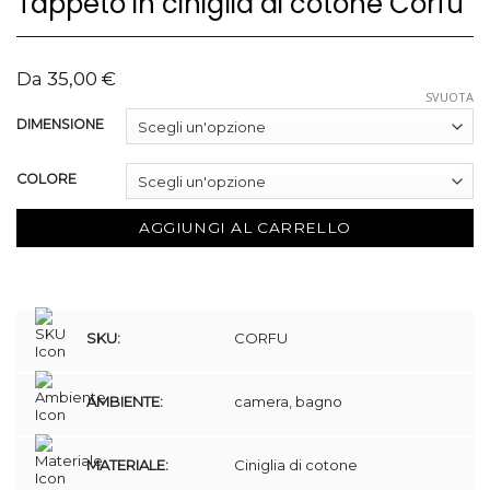
Tappeto in ciniglia di cotone Corfu
Da
35,00
€
SVUOTA
DIMENSIONE
COLORE
AGGIUNGI AL CARRELLO
SKU:
CORFU
AMBIENTE:
camera, bagno
MATERIALE:
Ciniglia di cotone