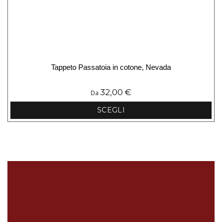
Tappeto Passatoia in cotone, Nevada
32,00
€
Da
SCEGLI
Questo
prodotto
ha
più
varianti.
Le
opzioni
possono
essere
scelte
nella