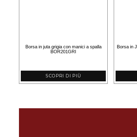
Borsa in juta grigia con manici a spalla
Borsa in J
BOR201GRI
SCOPRI DI PIÙ