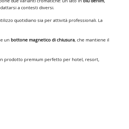
one due varianti cromatiche: un lato in
blu denim
,
dattarsi a contesti diversi.
tilizzo quotidiano sia per attività professionali. La
, e un
bottone magnetico di chiusura
, che mantiene il
n prodotto premium perfetto per hotel, resort,