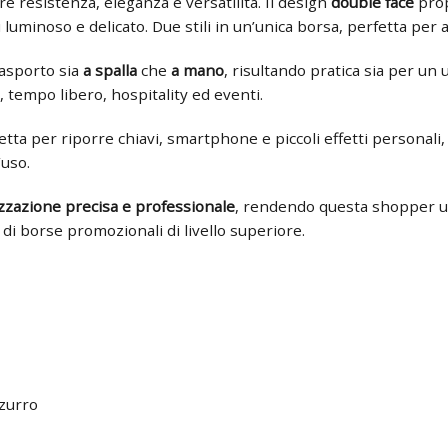
ire resistenza, eleganza e versatilità. Il design
double face
prop
ù luminoso e delicato. Due stili in un’unica borsa, perfetta per a
rasporto sia
a spalla
che
a mano
, risultando pratica sia per un u
 tempo libero, hospitality ed eventi.
fetta per riporre chiavi, smartphone e piccoli effetti personali
’uso.
zzazione precisa e professionale
, rendendo questa shopper u
 di borse promozionali di livello superiore.
zzurro