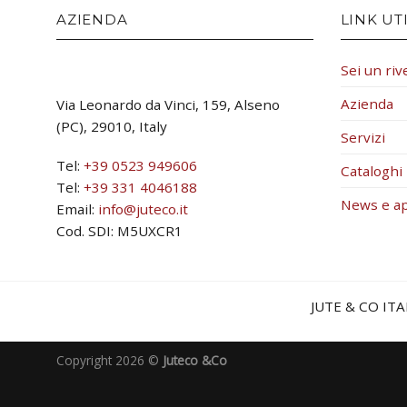
AZIENDA
LINK UTI
Sei un riv
Azienda
Via Leonardo da Vinci, 159, Alseno
(PC), 29010, Italy
Servizi
Tel:
+39 0523 949606
Cataloghi
Tel:
+39 331 4046188
News e a
Email:
info@juteco.it
Cod. SDI: M5UXCR1
JUTE & CO ITA
Copyright 2026 ©
Juteco &Co