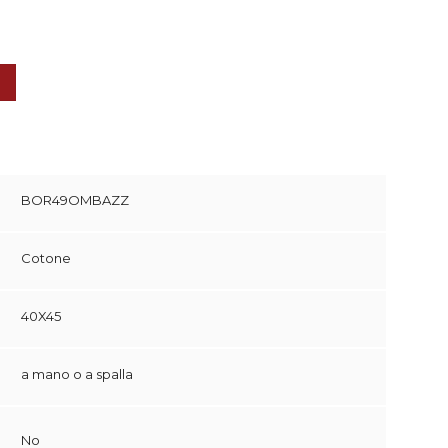
BOR49OMBAZZ
Cotone
40X45
a mano o a spalla
No