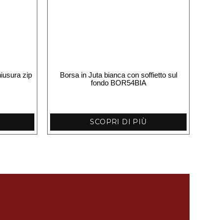
hiusura zip
Borsa in Juta bianca con soffietto sul
fondo BOR54BIA
SCOPRI DI PIÙ