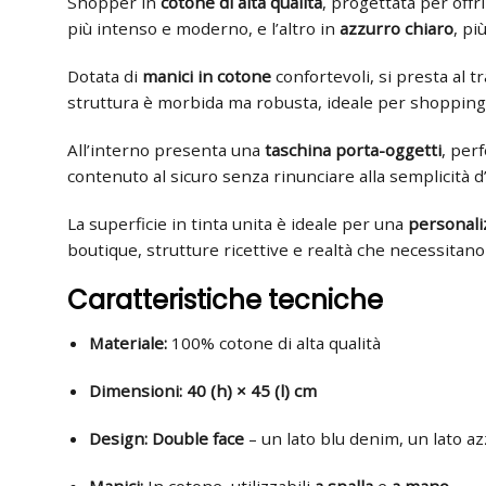
Shopper in
cotone di alta qualità
, progettata per offr
più intenso e moderno, e l’altro in
azzurro chiaro
, pi
Dotata di
manici in cotone
confortevoli, si presta al t
struttura è morbida ma robusta, ideale per shopping,
All’interno presenta una
taschina porta-oggetti
, per
contenuto al sicuro senza rinunciare alla semplicità d
La superficie in tinta unita è ideale per una
personali
boutique, strutture ricettive e realtà che necessitano
Caratteristiche tecniche
Materiale:
100% cotone di alta qualità
Dimensioni:
40 (h) × 45 (l) cm
Design:
Double face
– un lato blu denim, un lato a
Manici:
In cotone, utilizzabili
a spalla
e
a mano