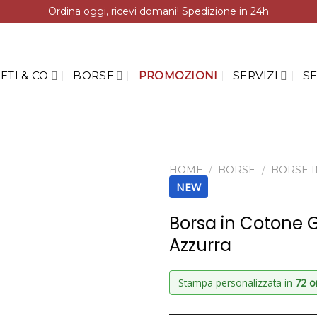
Ordina oggi, ricevi domani! Spedizione in 24h
ETI & CO
BORSE
PROMOZIONI
SERVIZI
SE
HOME
/
BORSE
/
BORSE 
NEW
Borsa in Cotone 
Azzurra
Stampa personalizzata in
72 o