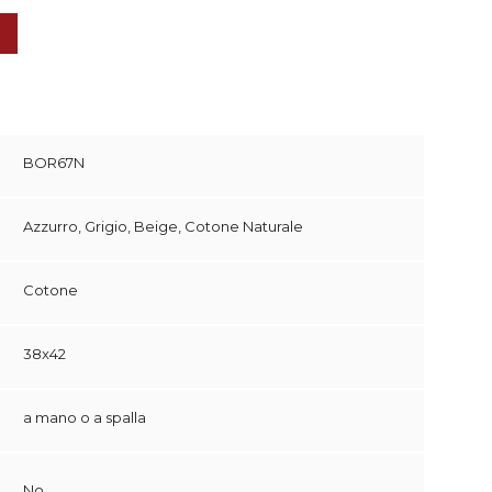
BOR67N
Azzurro, Grigio, Beige, Cotone Naturale
Cotone
38x42
a mano o a spalla
No