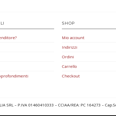
LI
SHOP
enditore?
Mio account
Indirizzi
Ordini
Carrello
pprofondimenti
Checkout
LIA SRL – P.IVA 01460410333 – CCIAA/REA: PC 164273 – Cap.Soc