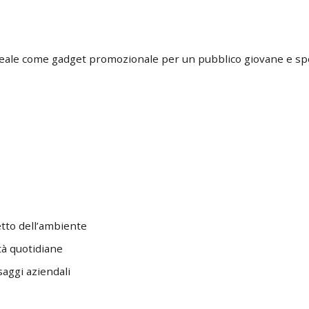
ideale come gadget promozionale per un pubblico giovane e spo
etto dell’ambiente
tà quotidiane
aggi aziendali