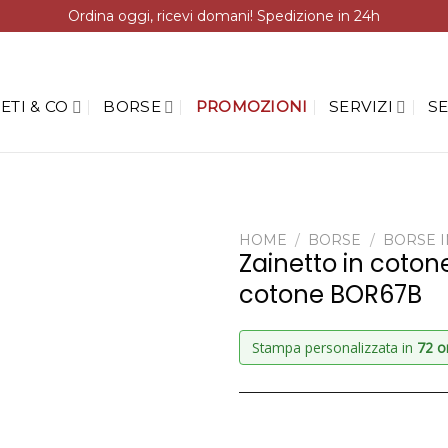
Ordina oggi, ricevi domani! Spedizione in 24h
ETI & CO
BORSE
PROMOZIONI
SERVIZI
SE
HOME
/
BORSE
/
BORSE 
Zainetto in cotone
cotone BOR67B
Stampa personalizzata in
72 o