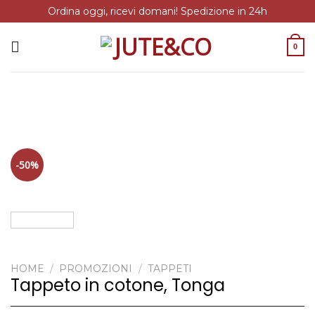
Ordina oggi, ricevi domani! Spedizione in 24h
Salta
ai
0
contenuti
-50%
HOME
/
PROMOZIONI
/
TAPPETI
Tappeto in cotone, Tonga