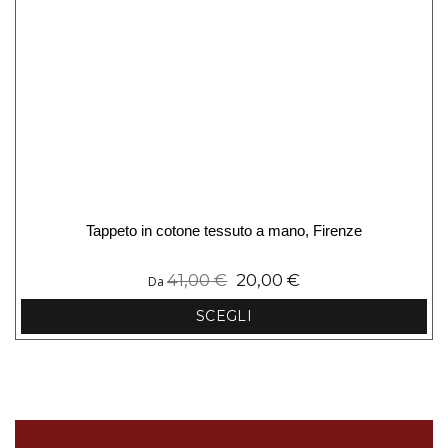
Tappeto in cotone tessuto a mano, Firenze
41,00
€
20,00
€
Da
SCEGLI
Questo
prodotto
ha
più
varianti.
Le