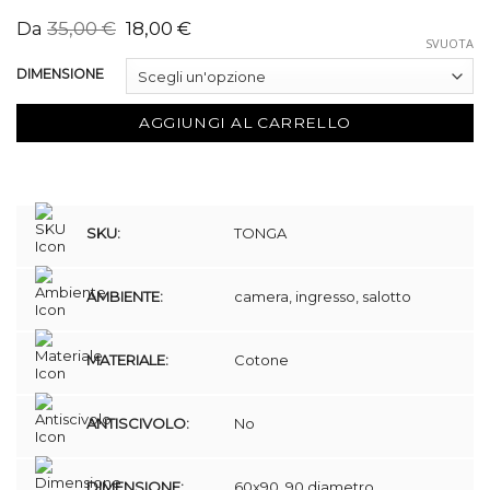
Da
35,00
€
18,00
€
SVUOTA
DIMENSIONE
AGGIUNGI AL CARRELLO
SKU:
TONGA
AMBIENTE:
camera, ingresso, salotto
MATERIALE:
Cotone
ANTISCIVOLO:
No
DIMENSIONE:
60x90, 90 diametro