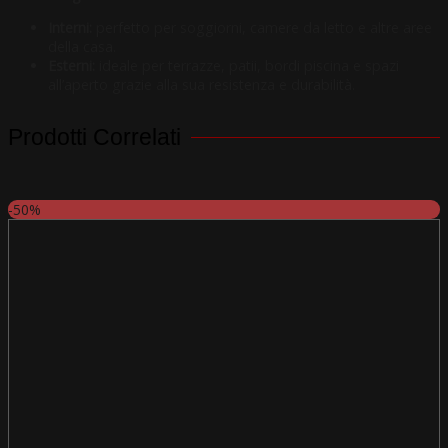
Interni:
perfetto per soggiorni, camere da letto e altre aree
della casa.
Esterni:
ideale per terrazze, patii, bordi piscina e spazi
all’aperto grazie alla sua resistenza e durabilità.
Prodotti Correlati
-50%