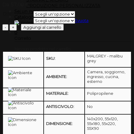
Da
57,00
€
PRODUZIONE PERSONALIZZATA
Sei un rivenditore?
DIMENSIONE
Cataloghi
Svuota
COLORE
Tappeto
Aggiungi al carrello
da
0
Carrello
interno
e
Nessun prodotto nel carrello.
da
esterno
MALGREY - malibu
SKU:
in
grey
polipropilene
Camera, soggiorno,
Malibù
AMBIENTE:
ingresso, cucina,
Grey
esterno
quantità
MATERIALE:
Polipropilene
ANTISCIVOLO:
No
140x200, 55x120,
DIMENSIONE:
55x180, 55x220,
55X90