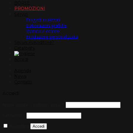
BORSE
PROMOZIONI
Servizi
Progetti realizzati
Elaborazioni grafiche
Stampa e ricamo
Produzione personalizzata
Sei un rivenditore?
Cataloghi
Accedi
Azienda
News
Contatti
Accedi
Nome utente o indirizzo email
*
Password
*
Ricordami
Accedi