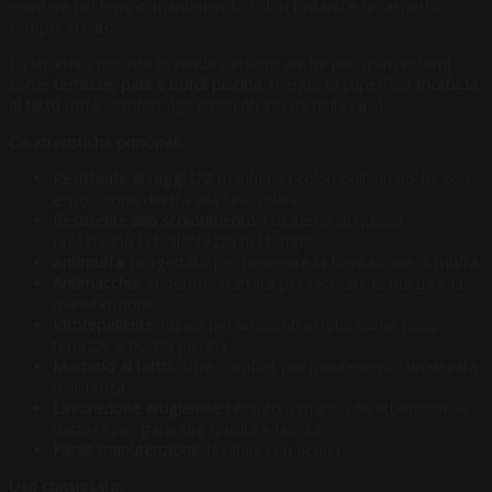
resistere nel tempo mantenendo colori brillanti e un aspetto
sempre curato.
La struttura robusta lo rende perfetto anche per spazi esterni
come
terrazze, patii e bordi piscina
, mentre la superficie
morbida
al tatto
offre comfort agli ambienti interni della casa.
Caratteristiche principali:
Resistente ai raggi UV:
mantiene i colori brillanti anche con
esposizione diretta alla luce solare.
Resistente allo scolorimento:
i materiali di qualità
preservano la brillantezza nel tempo.
Antimuffa:
progettato per prevenire la formazione di muffa.
Antimacchia:
superficie trattata per facilitare la pulizia e la
manutenzione.
Idrorepellente:
ideale per ambienti esterni come patio,
terrazze e bordo piscina.
Morbido al tatto:
offre comfort pur mantenendo un’elevata
resistenza.
Lavorazione artigianale:
tessuto a mano con attenzione ai
dettagli per garantire qualità e unicità.
Facile manutenzione:
lavabile con acqua.
Uso consigliato: