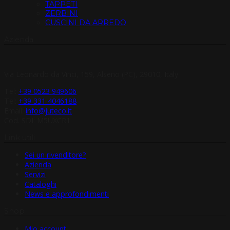
TAPPETI
ZERBINI
CUSCINI DA ARREDO
Azienda
Via Leonardo da Vinci, 159, Alseno (PC), 29010, Italy
Tel:
+39 0523 949606
Tel:
+39 331 4046188
Email:
info@juteco.it
Cod. SDI: M5UXCR1
Link utili
Sei un rivenditore?
Azienda
Servizi
Cataloghi
News e approfondimenti
Shop
Mio account