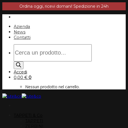
Ordina oggi, ricevi domani! Spedizione in 24h
Salta
ai
contenuti
Azienda
News
Contatti
Products
search
Accedi
0,00
€
0
Nessun prodotto nel carrello.
TAPPETI & Co
TAPPETI
ZERBINI