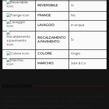
REVERSIBILE:
Si
FRANGE:
No
LAVAGGIO:
in acqua
RISCALDAMENTO
Si
A PAVIMENTO:
COLORE:
Grigio
MARCHIO:
Jute & Co
Descrizione
Tappeto in polipropilene
, ideale per chi cerca
eleganza, praticità
e resistenza
sia per ambienti
interni che esterni
. Realizzato con
materiali di alta qualità, questo tappeto è progettato per