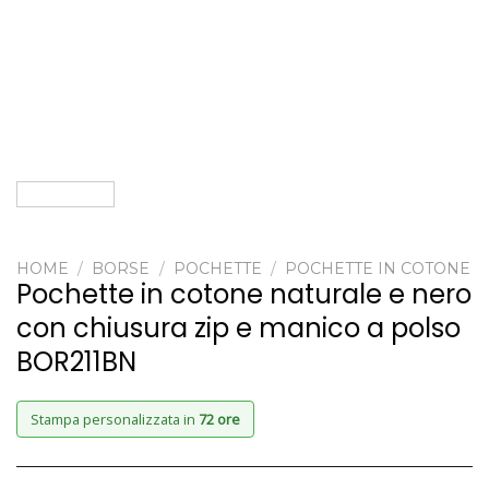
HOME
/
BORSE
/
POCHETTE
/
POCHETTE IN COTONE
Pochette in cotone naturale e nero
con chiusura zip e manico a polso
BOR211BN
Stampa personalizzata in
72 ore