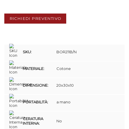
RICHIEDI PREVENTIVO
SKU:
BOR211B/N
MATERIALE:
Cotone
DIMENSIONE:
20x30x10
PORTABILITÀ:
a mano
CERATURA
No
INTERNA: