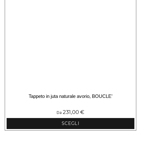
Tappeto in juta naturale avorio, BOUCLE’
231,00
€
Da
SCEGLI
Questo
prodotto