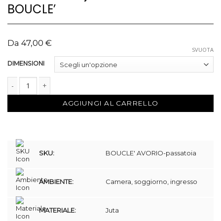
BOUCLE’
Da
47,00
€
SVUOTA
DIMENSIONI
Passatoria in juta naturale avorio, BOUCLE' quantità
AGGIUNGI AL CARRELLO
SKU:
BOUCLE' AVORIO-passatoia
AMBIENTE:
Camera, soggiorno, ingresso
MATERIALE:
Juta