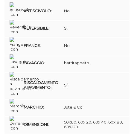
ANTISCIVOLO:
No
REVERSIBILE:
Si
FRANGE:
No
LAVAGGIO:
battitappeto
RISCALDAMENTO
Si
A PAVIMENTO:
MARCHIO:
Jute & Co
50x80, 60x120, 60x140, 60x180,
DIMENSIONI:
60x220