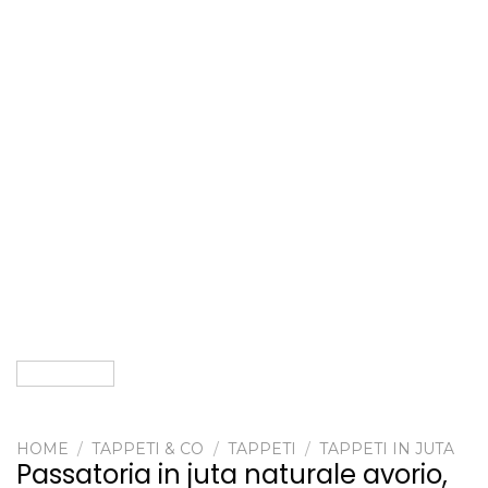
HOME
/
TAPPETI & CO
/
TAPPETI
/
TAPPETI IN JUTA
Passatoria in juta naturale avorio,