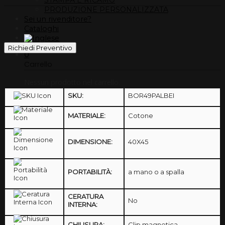
PRODUZIONE PERSONALIZZATA
Sei un rivenditore?
Cataloghi
Richiedi Preventivo
0
Carrello
Nessun prodotto nel carrello.
SKU:
BOR49PALBEI
MATERIALE:
Cotone
DIMENSIONE:
40X45
PORTABILITÀ:
a mano o a spalla
CERATURA
No
INTERNA:
CHIUSURA:
Clip magnetica