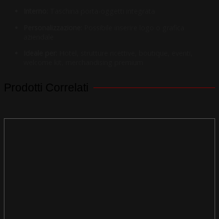
Interno:
Taschina porta-oggetti integrata
Personalizzazione:
Possibile inserire logo o grafica
aziendale
Ideale per:
Hotel, strutture ricettive, boutique, eventi,
welcome kit, merchandising premium
Prodotti Correlati