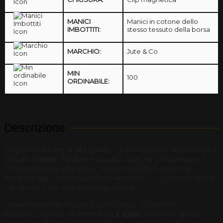
MANICI
Manici in cotone dello
IMBOTTITI:
stesso tessuto della borsa
MARCHIO:
Jute & Co
MIN
100
ORDINABILE:
Descrizione
Shopper in
cotone di alta qualità
, caratterizzata da una raffinata e
delicata
fantasia di palme
in tonalità chiare su sfondo beige. Il
motivo botanico, elegante e naturale, decora la borsa su
entrambi i lati
, creando un effetto armonioso e sofisticato ideale
per chi cerca uno stile sobrio ma ricercato.
I
manici in cotone
, robusti e confortevoli, consentono un
trasporto comodo sia
a mano
sia
a spalla
, rendendo questa