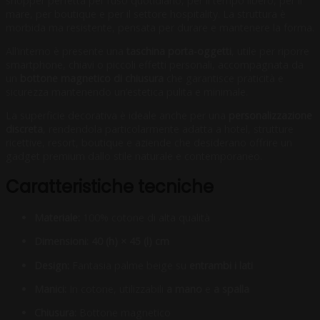
shopper perfetta per l’uso quotidiano, per il tempo libero, per il
mare, per boutique e per il settore hospitality. La struttura è
morbida ma resistente, pensata per durare e mantenere la forma.
All’interno è presente una
taschina porta-oggetti
, utile per riporre
smartphone, chiavi o piccoli effetti personali, accompagnata da
un
bottone magnetico di chiusura
che garantisce praticità e
sicurezza mantenendo un’estetica pulita e minimale.
La superficie decorativa è ideale anche per una
personalizzazione
discreta
, rendendola particolarmente adatta a hotel, strutture
ricettive, resort, boutique e aziende che desiderano offrire un
gadget premium dallo stile naturale e contemporaneo.
Caratteristiche tecniche
Materiale:
100% cotone di alta qualità
Dimensioni:
40 (h) × 45 (l) cm
Design:
Fantasia palme beige su
entrambi i lati
Manici:
In cotone, utilizzabili
a mano
e
a spalla
Chiusura:
Bottone magnetico