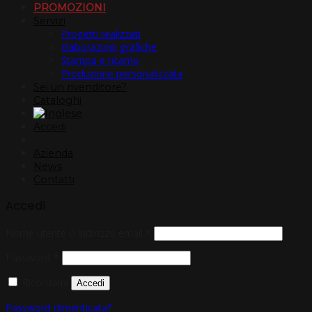
PROMOZIONI
Servizi
Progetti realizzati
Elaborazioni grafiche
Stampa e ricamo
Produzione personalizzata
Sei un rivenditore?
Cataloghi
Accedi
Azienda
News
Contatti
Accedi
Nome utente o indirizzo email
*
Password
*
Ricordami
Accedi
Password dimenticata?