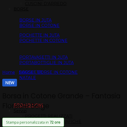
CUSCINI D’ARREDO
BORSE
BORSE IN JUTA
BORSE IN COTONE
POCHETTE IN JUTA
POCHETTE IN COTONE
PORTAVASETTI IN JUTA
PORTABOTTIGLIE IN JUTA
SACCHETTI
Home
/
BORSE
/
BORSE IN COTONE
NATALE
NEW
Borsa in Cotone Grande – Fantasia
Floreale Beige
PROMOZIONI
Servizi
PROGETTI REALIZZATI
ELABORAZIONI GRAFICHE
Stampa personalizzata in
72 ore
STAMPA E RICAMO