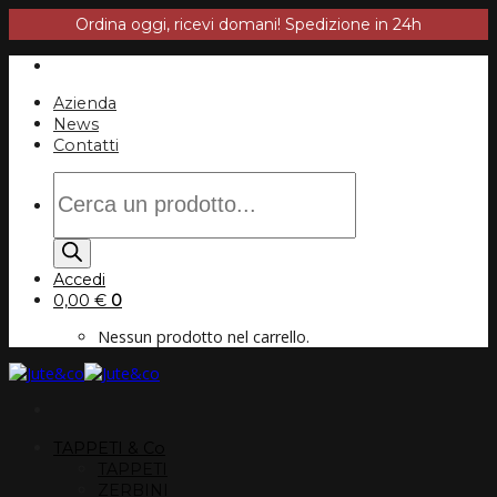
Ordina oggi, ricevi domani! Spedizione in 24h
Salta
ai
contenuti
Azienda
News
Contatti
Products
search
Accedi
0,00
€
0
Nessun prodotto nel carrello.
TAPPETI & Co
TAPPETI
ZERBINI