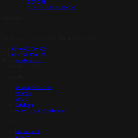
ZERBINI
CUSCINI DA ARREDO
Azienda
Via Leonardo da Vinci, 159, Alseno (PC), 29010, Italy
Tel:
+39 0523 949606
Tel:
+39 331 4046188
Email:
info@juteco.it
Cod. SDI: M5UXCR1
Link utili
Sei un rivenditore?
Azienda
Servizi
Cataloghi
News e approfondimenti
Shop
Mio account
Indirizzi