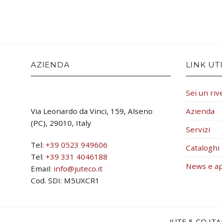
AZIENDA
LINK UTI
Sei un riv
Azienda
Via Leonardo da Vinci, 159, Alseno
(PC), 29010, Italy
Servizi
Tel:
+39 0523 949606
Cataloghi
Tel:
+39 331 4046188
News e a
Email:
info@juteco.it
Cod. SDI: M5UXCR1
JUTE & CO ITA