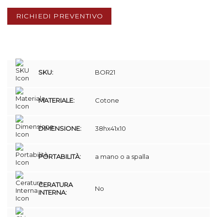
RICHIEDI PREVENTIVO
SKU:
BOR21
MATERIALE:
Cotone
DIMENSIONE:
38hx41x10
PORTABILITÀ:
a mano o a spalla
CERATURA
No
INTERNA: