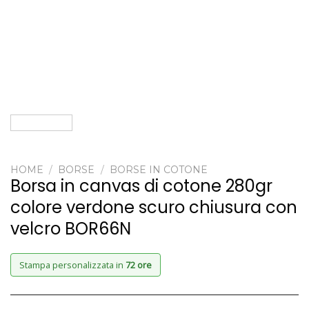
HOME
/
BORSE
/
BORSE IN COTONE
Borsa in canvas di cotone 280gr
colore verdone scuro chiusura con
velcro BOR66N
Stampa personalizzata in
72 ore