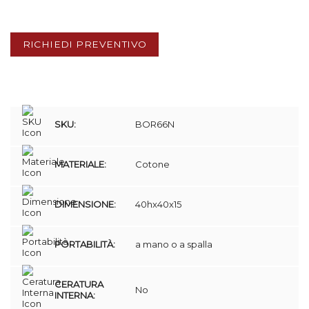
RICHIEDI PREVENTIVO
SKU:
BOR66N
MATERIALE:
Cotone
DIMENSIONE:
40hx40x15
PORTABILITÀ:
a mano o a spalla
CERATURA
No
INTERNA: