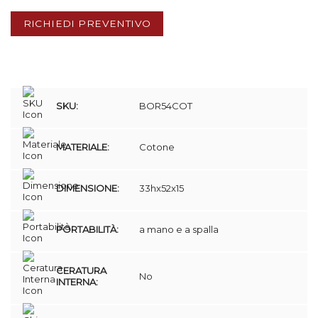
RICHIEDI PREVENTIVO
SKU:
BOR54COT
MATERIALE:
Cotone
DIMENSIONE:
33hx52x15
PORTABILITÀ:
a mano e a spalla
CERATURA
No
INTERNA: