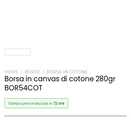
HOME
/
BORSE
/
BORSE IN COTONE
Borsa in canvas di cotone 280gr
BOR54COT
Stampa personalizzata in
72 ore